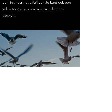
een link naar het origineel. Je kunt ook een
video toevoegen om meer aandacht te
trekken!
ZOMERSE INZAMELACTIE
VAN LOKALE NON-PROFIT