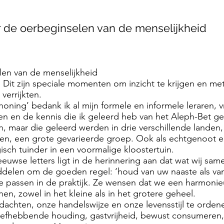
r de oerbeginselen van de menselijkheid
len van de menselijkheid
n. Dit zijn speciale momenten om inzicht te krijgen en me
verrijkten.
 honing’ bedank ik al mijn formele en informele leraren, v
len en de kennis die ik geleerd heb van het Aleph-Bet g
ijn, maar die geleerd werden in drie verschillende landen
en, een grote gevarieerde groep. Ook als echtgenoot 
gisch tuinder in een voormalige kloostertuin.
euwse letters ligt in de herinnering aan dat wat wij same
middelen om de goeden regel: ‘houd van uw naaste als van
te passen in de praktijk. Ze wensen dat we een harmonie
n, zowel in het kleine als in het grotere geheel.
achten, onze handelswijze en onze levensstijl te ordene
liefhebbende houding, gastvrijheid, bewust consumere