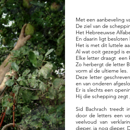
Met een aanbeveling v
De ziel van de schepp
Het Hebreeuwse Alfabet 
En daarin ligt beslote
Het is met dit luttele a
Al wat ooit gezegd is e
Elke letter draagt een
Zo herbergt de letter 
vorm al de ultieme les.
Deze letter geschreven
en van onderen afgeslo
Er is slechts een openi
Hij die schepping zegt 
Sid Bachrach treedt i
door de letters een v
veelvoud van verklari
dieper, ja nog dieper. 