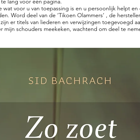
 te lang voor één pagina.
e wat voor u van toepassing is en u persoonlijk helpt en
en. Word deel van de ‘Tikoen Olammers’ , de herstellers
ijn er titels van liederen en verwijzingen toegevoegd a
ver mijn schouders meekeken, wachtend om deel te neme