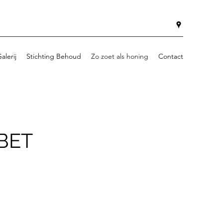
alerij
Stichting Behoud
Zo zoet als honing
Contact
BET