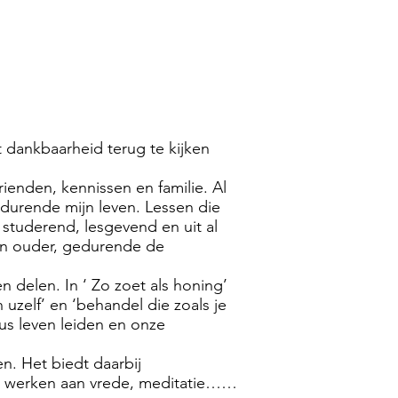
t dankbaarheid terug te kijken
rienden, kennissen en familie. Al
edurende mijn leven. Lessen die
, studerend, lesgevend en uit al
en ouder, gedurende de
n delen. In ‘ Zo zoet als honing’
 uzelf’ en ‘behandel die zoals je
us leven leiden en onze
n. Het biedt daarbij
n, werken aan vrede, meditatie……