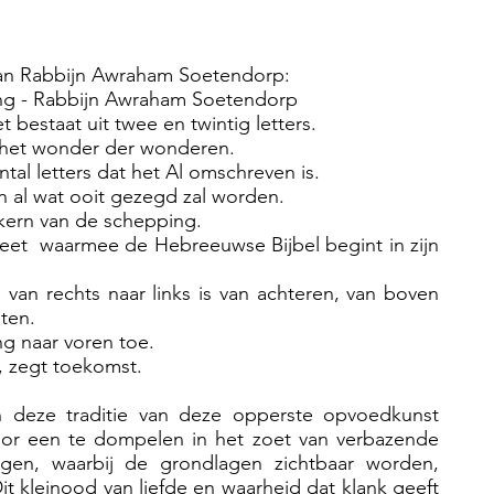
an Rabbijn Awraham Soetendorp:
ing - Rabbijn Awraham Soetendorp
bestaat uit twee en twintig letters.
n het wonder der wonderen.
antal letters dat het Al omschreven is.
n al wat ooit gezegd zal worden.
 kern van de schepping.
Beet waarmee de Hebreeuwse Bijbel begint in zijn
 van rechts naar links is van achteren, van boven
ten.
ng naar voren toe.
, zegt toekomst.
n deze traditie van deze opperste opvoedkunst
oor een te dompelen in het zoet van verbazende
ngen, waarbij de grondlagen zichtbaar worden,
Dit kleinood van liefde en waarheid dat klank geeft